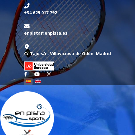
+34 629 017 792
enpista@enpista.es
C/ Tajo s/n. Villaviciosa de Odón. Madrid
Seleccione su idioma